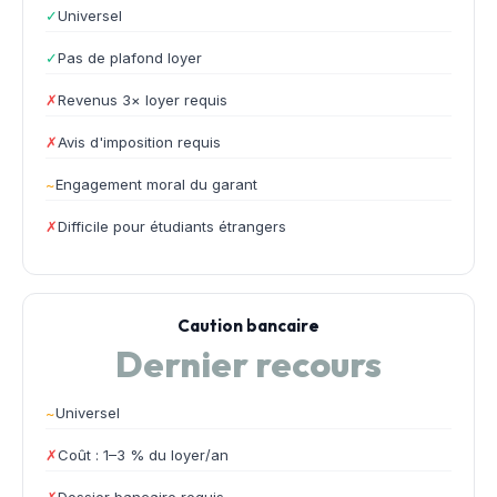
✓
Universel
✓
Pas de plafond loyer
✗
Revenus 3× loyer requis
✗
Avis d'imposition requis
~
Engagement moral du garant
✗
Difficile pour étudiants étrangers
Caution bancaire
Dernier recours
~
Universel
✗
Coût : 1–3 % du loyer/an
✗
Dossier bancaire requis