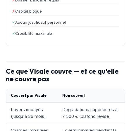
✗
Capital bloqué
✓
Aucun justificatif personnel
✓
Crédibilité maximale
Ce que Visale couvre — et ce qu'elle
ne couvre pas
Couvert par Visale
Non couvert
Loyers impayés
Dégradations supérieures à
(jusqu'à 36 mois)
7 500 € (plafond révisé)
Charges impayées
Loyers impayés pendant la