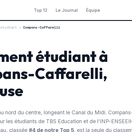
Top 12
Le Journal
Équipe
 étudiant
›
Compans-Caffarelli
ent étudiant à
ns-Caffarelli,
use
u nord du centre, longeant le Canal du Midi. Compans-C
pour les étudiants de TBS Education et de l'INP-ENSEEI
eau, classée
#4 de notre Top 5
, est la seule du classe