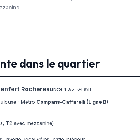
zzanine.
nte dans le quartier
Denfert Rochereau
Note 4,3/5 · 64 avis
oulouse · Métro
Compans-Caffarelli (Ligne B)
os, T2 avec mezzanine)
, laverie, local vélos, patio intérieur