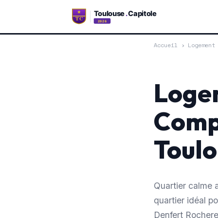
Accueil
›
Logement
Logem
Compa
Toulo
Quartier calme a
quartier idéal 
Denfert Rocher