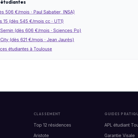
 étudiantes
s 506 €/mois · Paul Sabatier, INSA)
 15 (dès 545 €/mois cc · UT1)
 Sernin (dès 606 €/mois · Sciences Po)
City (dès 621 €/mois · Jean Jaurès)
nces étudiantes à Toulouse
CLASSEMENT
GUIDES PRATIQ
Top 12 résidences
APL étudiant To
Aristote
Garantie Visale