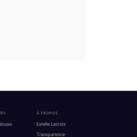
UES
À PROPOS
ulouse
Estelle Lacroix
Transparence