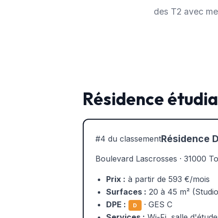
des T2 avec me
Résidence étudia
Résidence 
#4 du classement
Boulevard Lascrosses · 31000 T
Prix :
à partir de 593 €/mois
Surfaces :
20 à 45 m² (Studi
DPE :
· GES C
D
Services :
Wi-Fi, salle d'études