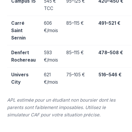
Campus 15
545 €
95–125 €
420–450 €
TCC
Carré
606
85–115 €
491–521 €
Saint
€/mois
Sernin
Denfert
593
85–115 €
478–508 €
Rochereau
€/mois
Univers
621
75–105 €
516–546 €
City
€/mois
APL estimée pour un étudiant non boursier dont les
parents sont faiblement imposables. Utilisez le
simulateur CAF
pour votre situation précise.