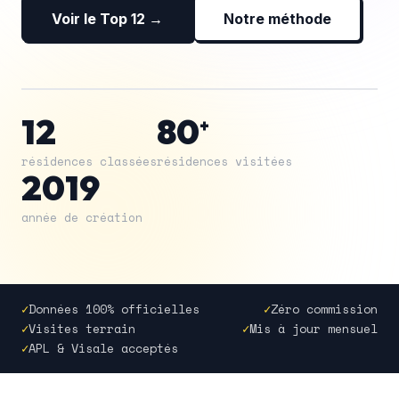
Voir le Top 12 →
Notre méthode
12
80
+
résidences classées
résidences visitées
2019
année de création
✓
Données 100% officielles
✓
Zéro commission
✓
Visites terrain
✓
Mis à jour mensuel
✓
APL & Visale acceptés