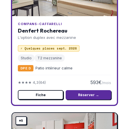
COMPANS-CAFFARELLI
Denfert Rochereau
L'option duplex avec mezzanine
⚡ Quelques places sept. 2026
Studio
T2 mezzanine
· Patio intérieur calme
DPE D
593€
★★★★ 4,3
(64)
/mois
Fiche
Réserver →
#5