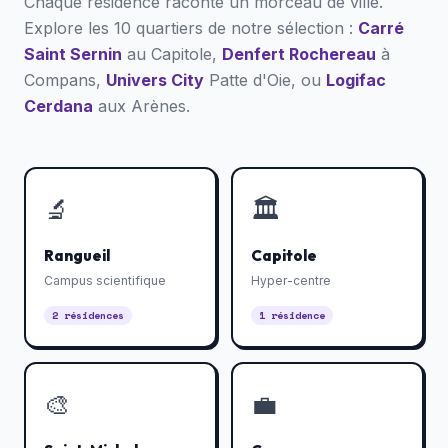
Chaque résidence raconte un morceau de ville.
Explore les 10 quartiers de notre sélection :
Carré
Saint Sernin
au Capitole,
Denfert Rochereau
à
Compans,
Univers City
Patte d'Oie, ou
Logifac
Cerdana
aux Arènes.
🔬
🏛️
Rangueil
Capitole
Campus scientifique
Hyper-centre
2 résidences
1 résidence
🎨
💼