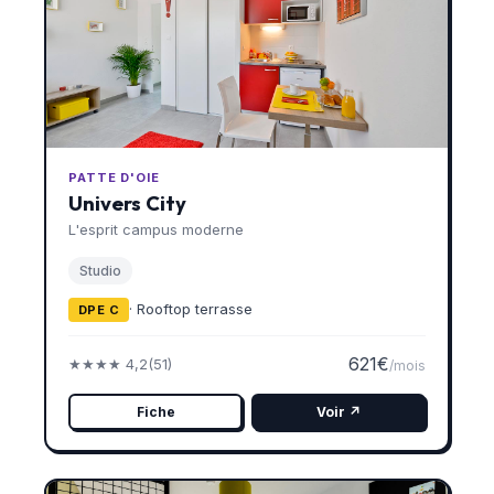
PATTE D'OIE
Univers City
L'esprit campus moderne
Studio
· Rooftop terrasse
DPE C
621€
★★★★ 4,2
(51)
/mois
Fiche
Voir ↗