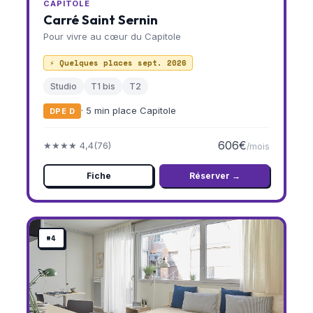
CAPITOLE
Carré Saint Sernin
Pour vivre au cœur du Capitole
⚡ Quelques places sept. 2026
Studio
T1 bis
T2
· 5 min place Capitole
DPE D
606€
★★★★ 4,4
(76)
/mois
Fiche
Réserver →
#4