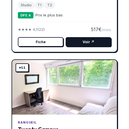
Studio
T1
T2
· Prix le plus bas
DPE A
517€
★★★★ 4,1
(22)
/mois
Fiche
Voir ↗
#11
RANGUEIL