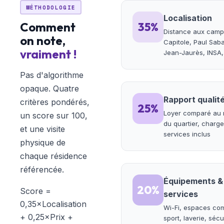
MÉTHODOLOGIE
Localisation
Comment
35%
Distance aux camp
on note,
Capitole, Paul Saba
vraiment !
Jean-Jaurès, INSA
Pas d'algorithme
opaque. Quatre
Rapport qualité
critères pondérés,
25%
Loyer comparé au
un score sur 100,
du quartier, charge
et une visite
services inclus
physique de
chaque résidence
référencée.
Équipements &
20%
Score =
services
0,35×Localisation
Wi-Fi, espaces co
+ 0,25×Prix +
sport, laverie, sécu