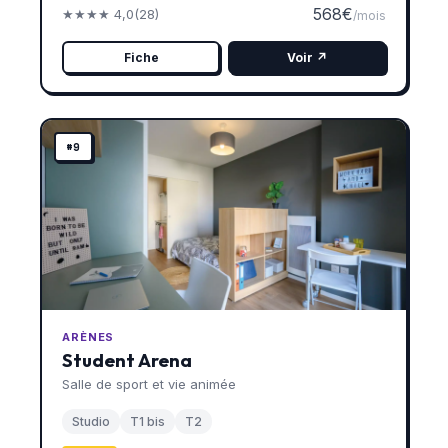
568€
★★★★ 4,0
(28)
/mois
Fiche
Voir ↗
#9
ARÈNES
Student Arena
Salle de sport et vie animée
Studio
T1 bis
T2