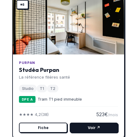
#6
PURPAN
Studéa Purpan
La référence filières santé
Studio
T1
T2
· Tram T1 pied immeuble
DPE A
523€
★★★★ 4,2
(38)
/mois
Fiche
Voir ↗