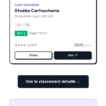
CARTOUCHERIE
Studéa Cartoucherie
Écoquartier neuf, DPE A/A
T1
T2
· Tram T1+T2
DPE A
562€
★★★★ 4,0
(41)
/mois
Fiche
Voir ↗
Voir le classement détaillé →