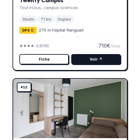
Twenty Campus
Tout inclus, campus sciences
Studio
T1 bis
Duplex
· 275 m hôpital Rangueil
DPE C
710€
★★★★ 3,8
(19)
/mois
Fiche
Voir ↗
#12