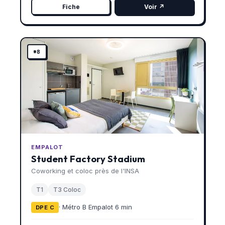
Fiche
Voir ↗
#8
EMPALOT
Student Factory Stadium
Coworking et coloc près de l'INSA
T1
T3 Coloc
· Métro B Empalot 6 min
DPE C