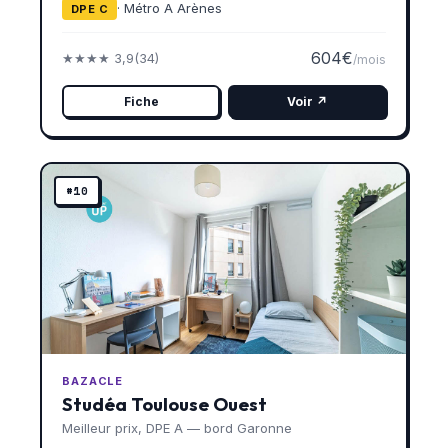
· Métro A Arènes
DPE C
604€
★★★★ 3,9
(34)
/mois
Fiche
Voir ↗
#10
BAZACLE
Studéa Toulouse Ouest
Meilleur prix, DPE A — bord Garonne