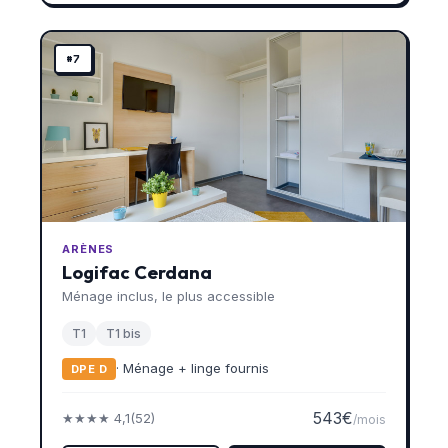
#7
ARÈNES
Logifac Cerdana
Ménage inclus, le plus accessible
T1
T1 bis
· Ménage + linge fournis
DPE D
543€
★★★★ 4,1
(52)
/mois