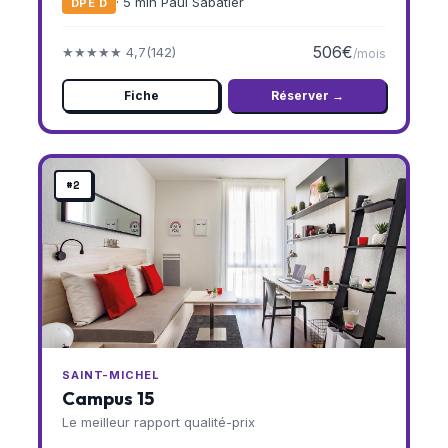
· 5 min Paul Sabatier
DPE D
506€
★★★★★ 4,7
(142)
/mois
Fiche
Réserver →
#2
SAINT-MICHEL
Campus 15
Le meilleur rapport qualité-prix