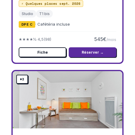
⚡ Quelques places sept. 2026
Studio
T1 bis
· Cafétéria incluse
DPE C
545€
★★★★½ 4,5
(98)
/mois
Fiche
Réserver →
#3