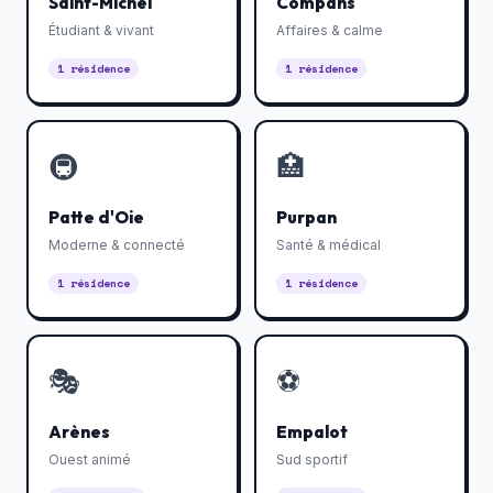
Saint-Michel
Compans
Étudiant & vivant
Affaires & calme
1 résidence
1 résidence
🚇
🏥
Patte d'Oie
Purpan
Moderne & connecté
Santé & médical
1 résidence
1 résidence
🎭
⚽
Arènes
Empalot
Ouest animé
Sud sportif