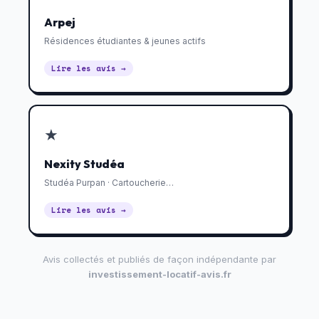
Arpej
Résidences étudiantes & jeunes actifs
Lire les avis →
★
Nexity Studéa
Studéa Purpan · Cartoucherie…
Lire les avis →
Avis collectés et publiés de façon indépendante par
investissement-locatif-avis.fr