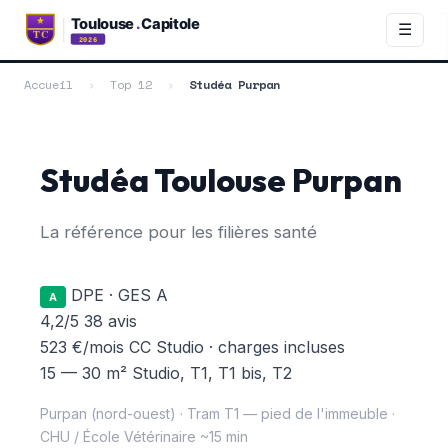
RANG 6 / 12 · QUARTIER PURPAN (NORD-OUEST) · SCORE
☰
77/100
Accueil
›
Top 12
›
Studéa Purpan
Studéa Toulouse Purpan
La référence pour les filières santé
DPE · GES A
A
4,2
/5
38 avis
523 €
/mois CC
Studio · charges incluses
15 — 30 m²
Studio, T1, T1 bis, T2
Purpan (nord-ouest) · Tram T1 — pied de l'immeuble ·
CHU / École Vétérinaire ~15 min