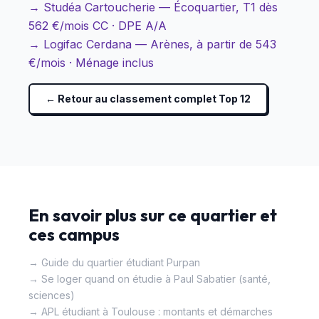
→ Studéa Cartoucherie — Écoquartier, T1 dès
562 €/mois CC · DPE A/A
→ Logifac Cerdana — Arènes, à partir de 543
€/mois · Ménage inclus
← Retour au classement complet Top 12
En savoir plus sur ce quartier et
ces campus
→ Guide du quartier étudiant Purpan
→ Se loger quand on étudie à Paul Sabatier (santé,
sciences)
→ APL étudiant à Toulouse : montants et démarches