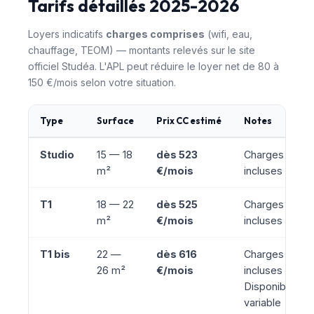
Tarifs détaillés 2025-2026
Loyers indicatifs
charges comprises
(wifi, eau,
chauffage, TEOM) — montants relevés sur le site
officiel Studéa. L'APL peut réduire le loyer net de 80 à
150 €/mois selon votre situation.
Type
Surface
Prix CC estimé
Notes
Studio
15 — 18
dès 523
Charges
m²
€/mois
incluses
T1
18 — 22
dès 525
Charges
m²
€/mois
incluses
T1 bis
22 —
dès 616
Charges
26 m²
€/mois
incluses ·
Disponibilité
variable