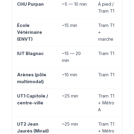
CHU Purpan
~5 — 10 min
À pied /
Tram T1
École
~15 min
Tram T1
Vétérinaire
+
(ENVT)
marche
IUT Blagnac
~15 — 20
Tram T1
min
Arènes (pôle
~10 min
Tram T1
multimodal)
UT1 Capitole /
~25 min
Tram T1
centre-ville
+ Métro
A
UT2 Jean
~25 min
Tram T1
Jaurès (Mirail)
+ Métro