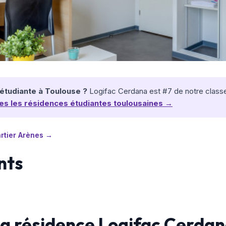
étudiante à Toulouse ?
Logifac Cerdana est #7 de notre classem
s les résidences étudiantes toulousaines →
rtier Arènes →
nts
la résidence Logifac Cerda