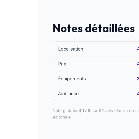
Notes détaillées
Localisation
4
Prix
4
Équipements
3
Ambiance
4
Note globale
4,1 / 5
sur 52 avis · Score de c
éditoriale
.