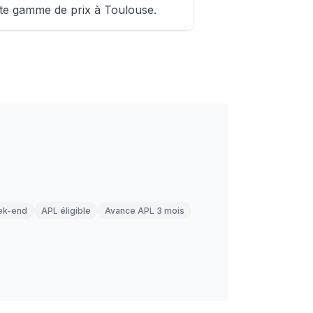
ette gamme de prix à Toulouse.
ek-end
APL éligible
Avance APL 3 mois