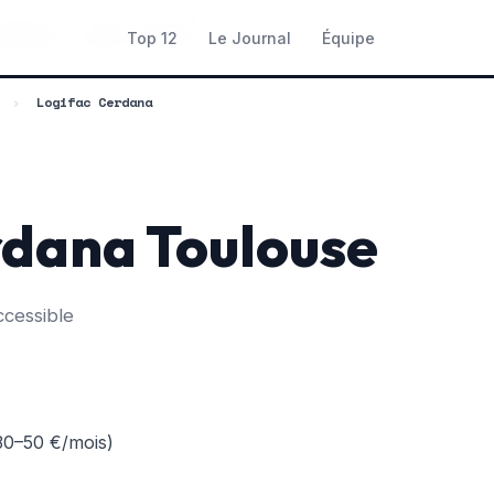
OGEMENTS · SCORE 75/100
Top 12
Le Journal
Équipe
›
Logifac Cerdana
rdana Toulouse
ccessible
~30–50 €/mois)