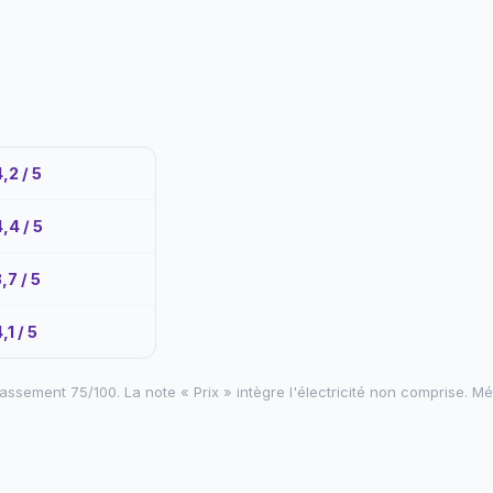
,2 / 5
,4 / 5
,7 / 5
,1 / 5
lassement 75/100. La note « Prix » intègre l'électricité non comprise. M