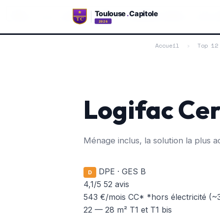
RANG 7 / 12 · QUARTIER ARÈNES / LARDENNE (OUEST) · 355 L
Accueil
›
Top 12
Logifac Ce
Ménage inclus, la solution la plus a
DPE · GES B
D
4,1
/5
52 avis
543 €
/mois CC*
*hors électricité (
22 — 28 m²
T1 et T1 bis