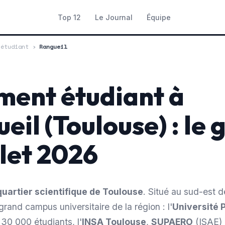
Top 12
Le Journal
Équipe
 étudiant
›
Rangueil
ent étudiant à
eil (Toulouse) : le 
let 2026
quartier scientifique de Toulouse
. Situé au sud-est de 
grand campus universitaire de la région : l'
Université 
30 000 étudiants, l'
INSA Toulouse
,
SUPAERO
(ISAE) 