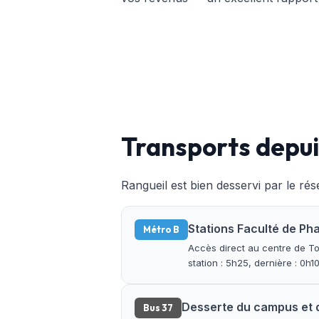
Transports depui
Rangueil est bien desservi par le rés
Stations Faculté de Ph
Métro B
Accès direct au centre de To
station : 5h25, dernière : 0h1
Desserte du campus et d
Bus 37