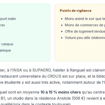
Points de vigilance
port matin
Moins animé le soir que le
nces
Moins de commerces de p
Offre de logement tendu
Voiture peu utile (stationn
ur campus
namique
tier, à l'INSA ou à SUPAERO, habiter à Rangueil est claireme
restaurant universitaire du CROUS est sur place, et la bibli
tive étudiante y est aussi très active, notamment autour de l
ngueil sont en moyenne
10 à 15 % moins chers
qu'au centre
1, un studio dans la résidence Aristote (506 €) revient à
ualité/prix dans le contexte toulousain.