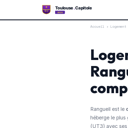
Accueil
›
Logement
Logem
Rangu
comp
Rangueil est le
héberge le plus 
(UT3) avec ses 