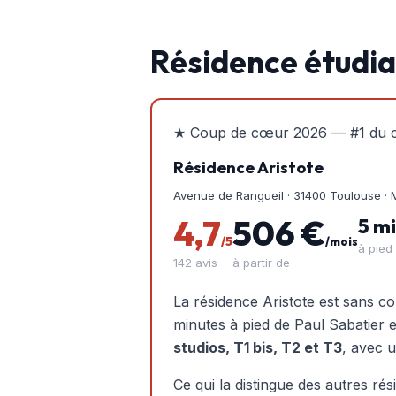
Résidence étudia
★ Coup de cœur 2026 — #1 du c
Résidence Aristote
Avenue de Rangueil · 31400 Toulouse · 
4,7
506 €
5 m
/5
/mois
à pied
142 avis
à partir de
La résidence Aristote est sans c
minutes à pied de Paul Sabatier et
studios, T1 bis, T2 et T3
, avec 
Ce qui la distingue des autres rés