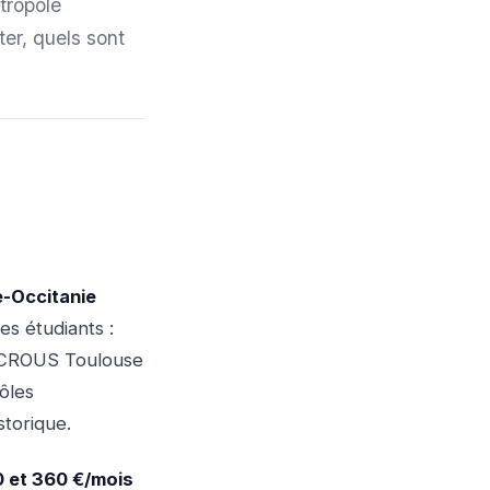
tropole
er, quels sont
e-Occitanie
es étudiants :
e CROUS Toulouse
ôles
storique.
 et 360 €/mois