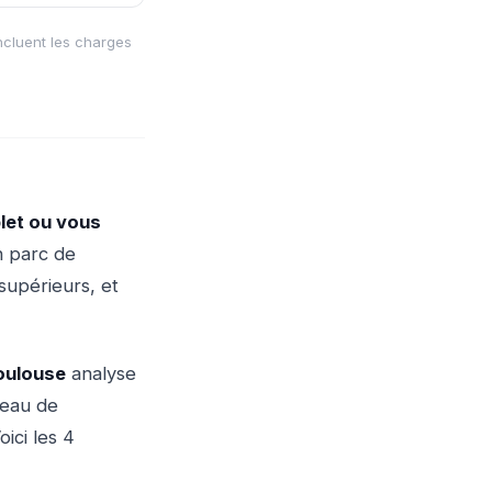
incluent les charges
let ou vous
n parc de
supérieurs, et
Toulouse
analyse
seau de
oici les 4