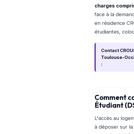
charges compri
face à la demand
en résidence CRO
étudiantes, col
Contact CROU
Toulouse-Occi
:
Comment can
Étudiant (D
L'accès au loge
à déposer sur la