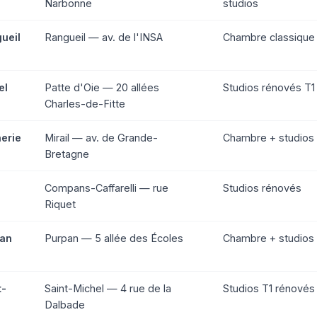
Narbonne
studios
ueil
Rangueil — av. de l'INSA
Chambre classique
el
Patte d'Oie — 20 allées
Studios rénovés T1
Charles-de-Fitte
erie
Mirail — av. de Grande-
Chambre + studios
Bretagne
Compans-Caffarelli — rue
Studios rénovés
Riquet
pan
Purpan — 5 allée des Écoles
Chambre + studios
t-
Saint-Michel — 4 rue de la
Studios T1 rénovés
Dalbade