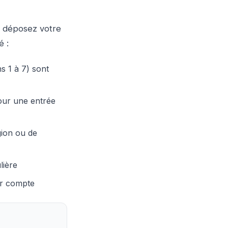
s déposez votre
é :
s 1 à 7) sont
our une entrée
gion ou de
lière
er compte