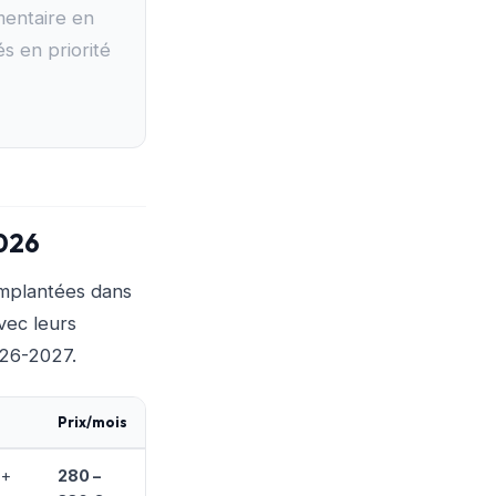
mentaire en
és en priorité
2026
mplantées dans
avec leurs
026-2027.
Prix/mois
 +
280 –