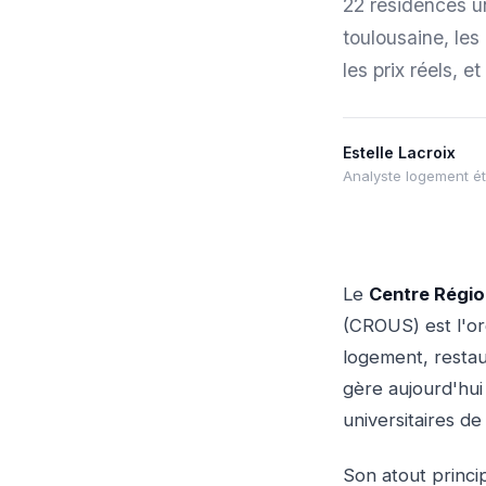
22 résidences u
toulousaine, le
les prix réels, 
Estelle Lacroix
Analyste logement étu
Le
Centre Régio
(CROUS) est l'or
logement, resta
gère aujourd'hui
universitaires de
Son atout princi