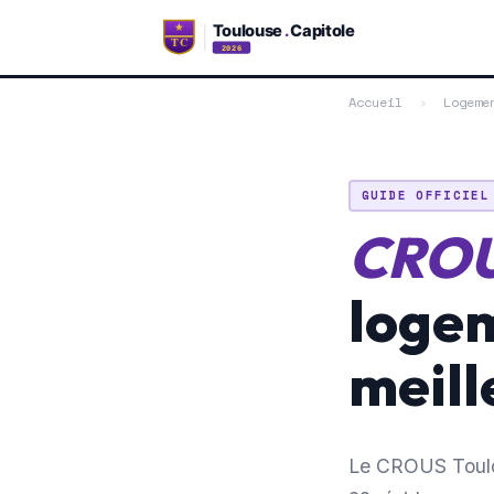
Accueil
›
Logeme
GUIDE OFFICIEL
CROU
logem
meill
Le CROUS Toulo