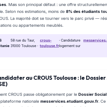
ses
. Mais son principal défaut : une offre structurellemen
e. Selon nos estimations, moins de
8% des étudiants to
US. La majorité doit se tourner vers le parc privé — ré
ocations ou appartements meublés.
S
58 rue du Taur,
crous-
· Candidature
messervices.e
tanie
31000 Toulouse ·
toulouse.fr
logement sur
didater au CROUS Toulouse : le Dossier 
SE)
ment CROUS passe obligatoirement par le
Dossier Social
 plateforme nationale
messervices.etudiant.gouv.fr
. Ce