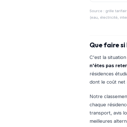
Source : grille tari
(eau, électricité, int
Que faire si
C'est la situatio
n'êtes pas rete
résidences étudi
dont le coût net
Notre classeme
chaque résidence
transport, avis l
meilleures alter