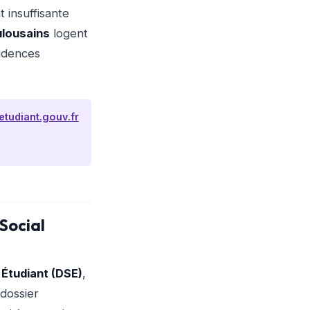
t insuffisante
ulousains
logent
sidences
tudiant.gouv.fr
Social
 Étudiant (DSE)
,
 dossier