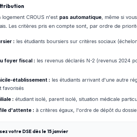
ttribution
'un logement CROUS n'est
pas automatique
, même si vou
is. Les critères pris en compte sont, par ordre de priorit
rsier :
les étudiants boursiers sur critères sociaux (échelon
 foyer fiscal :
les revenus déclarés N-2 (revenus 2024 p
cile-établissement :
les étudiants arrivant d'une autre ré
t favorisés
liale :
étudiant isolé, parent isolé, situation médicale particu
ile d'attente :
à critères égaux, l'ordre de dépôt du dossi
sez votre DSE dès le 15 janvier