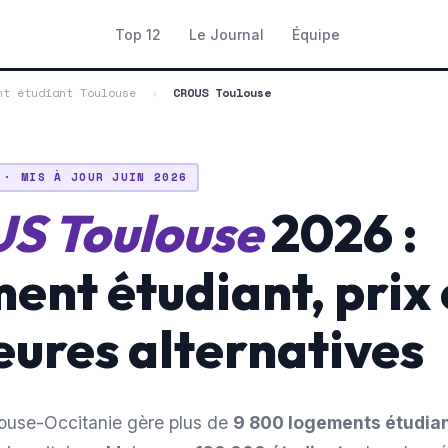
Top 12
Le Journal
Équipe
nt étudiant Toulouse
›
CROUS Toulouse
 · MIS À JOUR JUIN 2026
S Toulouse
2026 :
ent étudiant, prix 
eures alternatives
use-Occitanie gère plus de
9 800 logements étudia