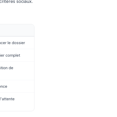
ritères sociaux.
er le dossier
sier complet
ition de
ence
d'attente