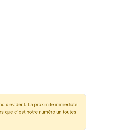
hoix évident. La proximité immédiate
ons que c'est notre numéro un toutes